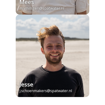
Mees
m.vmilligen@spatwater.nl
Jesse
j.schoenmakers@spatwater.nl